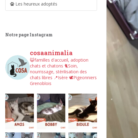
Les heureux adoptés
Notre page Instagram
cosaanimalia
😺familles d'accueil, adoption
chats et chatons
🐈Soin,
nourrissage, stérilisation des
chats libres
📍Isère
🕊︎Pigeonniers
Grenoblois