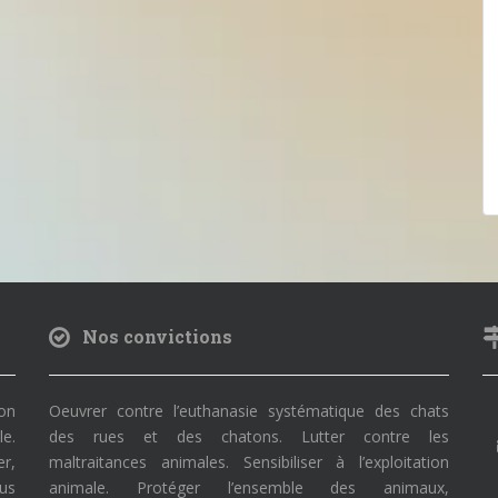
Nos convictions
on
Oeuvrer contre l’euthanasie systématique des chats
le.
des rues et des chatons. Lutter contre les
r,
maltraitances animales. Sensibiliser à l’exploitation
ous
animale. Protéger l’ensemble des animaux,