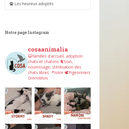
Les heureux adoptés
Notre page Instagram
cosaanimalia
😺familles d'accueil, adoption
chats et chatons
🐈Soin,
nourrissage, stérilisation des
chats libres
📍Isère
🕊︎Pigeonniers
Grenoblois