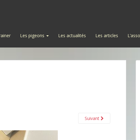
rainer
Les pigeons
Les actualités
Les articles
L’asso
Suivant