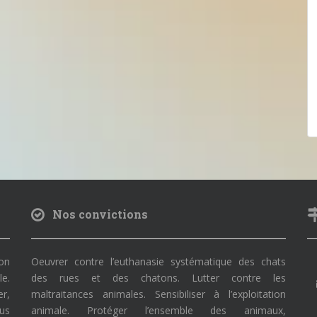
Nos convictions
on
Oeuvrer contre l’euthanasie systématique des chats
le.
des rues et des chatons. Lutter contre les
r,
maltraitances animales. Sensibiliser à l’exploitation
ous
animale. Protéger l’ensemble des animaux,