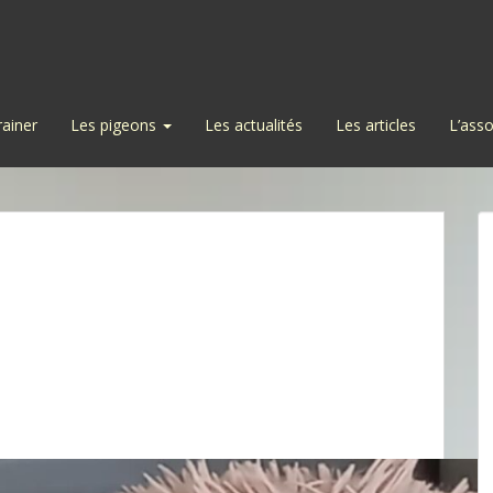
rainer
Les pigeons
Les actualités
Les articles
L’asso