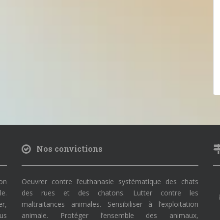
Nos convictions
on
Oeuvrer contre l’euthanasie systématique des chats
le.
des rues et des chatons. Lutter contre les
r,
maltraitances animales. Sensibiliser à l’exploitation
ous
animale. Protéger l’ensemble des animaux,