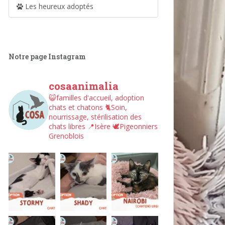
Les heureux adoptés
Notre page Instagram
cosaanimalia
😺familles d'accueil, adoption
chats et chatons
🐈Soin,
nourrissage, stérilisation des
chats libres
📍Isère
🕊︎Pigeonniers
Grenoblois