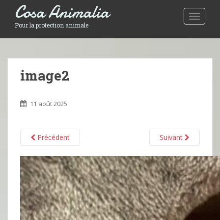
Cosa Animalia
Toggle 
Pour la protection animale
image2
11 août 2025
Précédent
Suivant