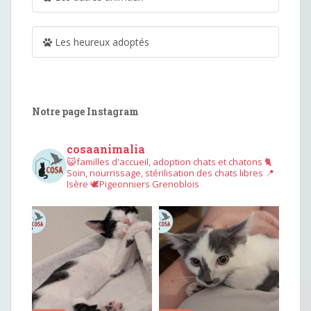
Les heureux adoptés
Notre page Instagram
cosaanimalia
😺familles d'accueil, adoption chats et chatons
🐈
Soin, nourrissage, stérilisation des chats libres
📍
Isère
🕊︎Pigeonniers Grenoblois