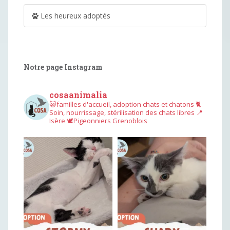
Les heureux adoptés
Notre page Instagram
cosaanimalia
😺familles d'accueil, adoption chats et chatons
🐈
Soin, nourrissage, stérilisation des chats libres
📍
Isère
🕊︎Pigeonniers Grenoblois