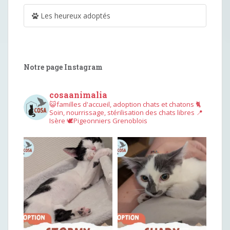
Les heureux adoptés
Notre page Instagram
cosaanimalia
😺familles d'accueil, adoption chats et chatons
🐈
Soin, nourrissage, stérilisation des chats libres
📍
Isère
🕊︎Pigeonniers Grenoblois