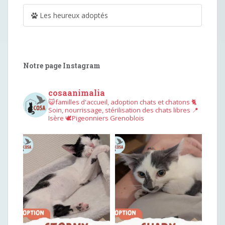
Les heureux adoptés
Notre page Instagram
cosaanimalia
😺familles d'accueil, adoption chats et chatons
🐈
Soin, nourrissage, stérilisation des chats libres
📍
Isère
🕊︎Pigeonniers Grenoblois