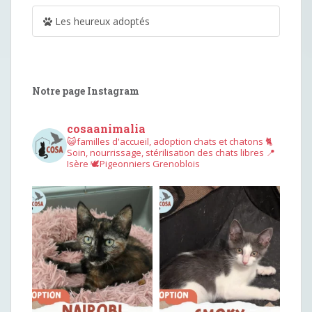
Les heureux adoptés
Notre page Instagram
cosaanimalia
😺familles d'accueil, adoption chats et chatons
🐈
Soin, nourrissage, stérilisation des chats libres
📍
Isère
🕊︎Pigeonniers Grenoblois