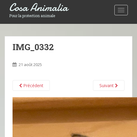
Cosa Animalia
Toggle 
Pour la protection animale
IMG_0332
21 août 2025
Précédent
Suivant