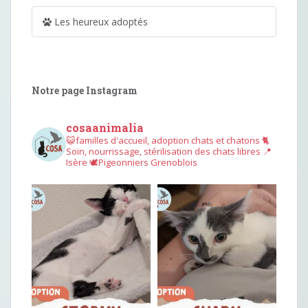
Les heureux adoptés
Notre page Instagram
cosaanimalia
😺familles d'accueil, adoption chats et chatons
🐈
Soin, nourrissage, stérilisation des chats libres
📍
Isère
🕊︎Pigeonniers Grenoblois