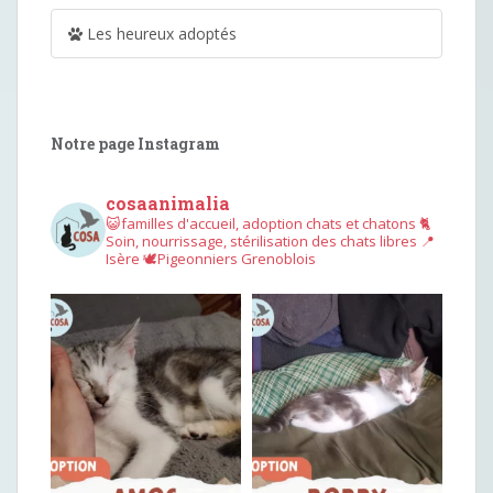
Les heureux adoptés
Notre page Instagram
cosaanimalia
😺familles d'accueil, adoption chats et chatons
🐈
Soin, nourrissage, stérilisation des chats libres
📍
Isère
🕊︎Pigeonniers Grenoblois