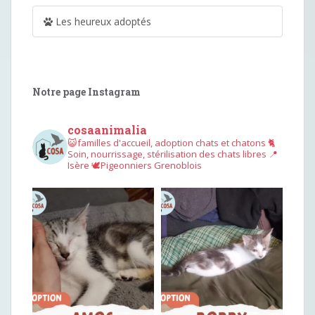
Les heureux adoptés
Notre page Instagram
cosaanimalia
😺familles d'accueil, adoption chats et chatons
🐈
Soin, nourrissage, stérilisation des chats libres
📍
Isère
🕊︎Pigeonniers Grenoblois