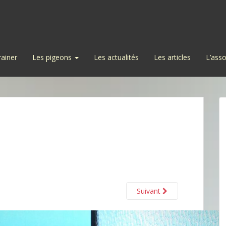
rainer
Les pigeons
Les actualités
Les articles
L’asso
Suivant