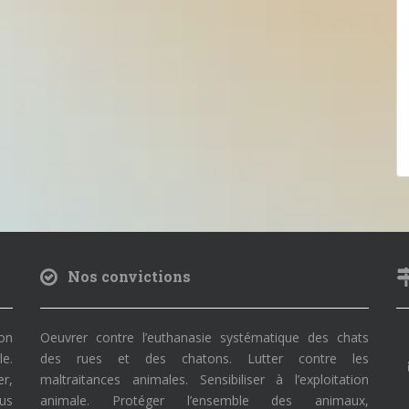
Nos convictions
on
Oeuvrer contre l’euthanasie systématique des chats
le.
des rues et des chatons. Lutter contre les
r,
maltraitances animales. Sensibiliser à l’exploitation
ous
animale. Protéger l’ensemble des animaux,