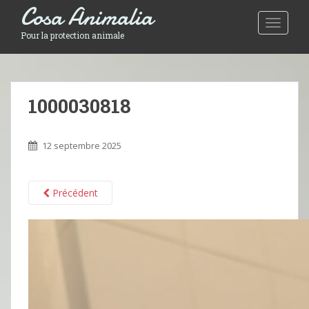
Cosa Animalia
Toggle 
Pour la protection animale
1000030818
12 septembre 2025
Précédent