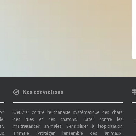
Nos convictions
on
Oeuvrer contre l’euthanasie systématique des chats
le.
des rues et des chatons. Lutter contre les
r,
maltraitances animales. Sensibiliser à l’exploitation
ous
animale. Protéger l’ensemble des animaux,