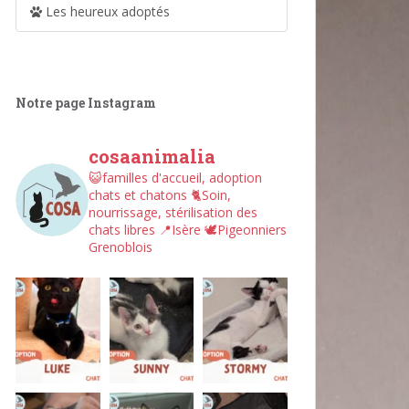
Les heureux adoptés
Notre page Instagram
cosaanimalia
😺familles d'accueil, adoption
chats et chatons
🐈Soin,
nourrissage, stérilisation des
chats libres
📍Isère
🕊︎Pigeonniers
Grenoblois