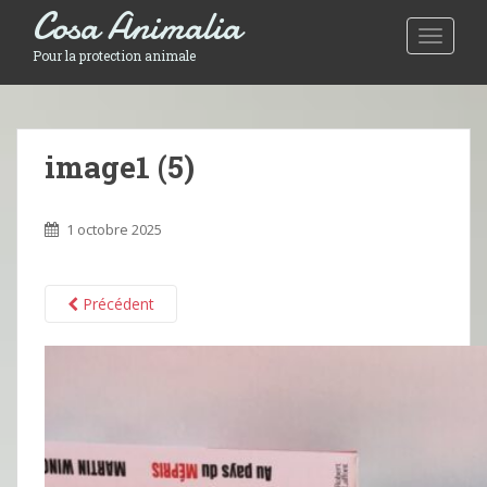
Cosa Animalia
Toggle 
Pour la protection animale
image1 (5)
1 octobre 2025
Précédent