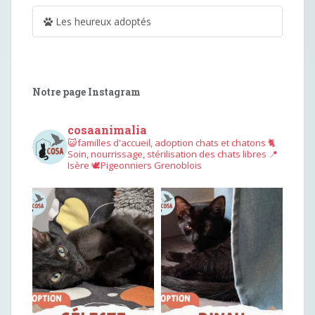
Les heureux adoptés
Notre page Instagram
cosaanimalia
😺familles d'accueil, adoption chats et chatons
🐈
Soin, nourrissage, stérilisation des chats libres
📍
Isère
🕊︎Pigeonniers Grenoblois