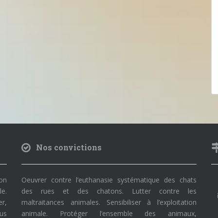
Nos convictions
on
Oeuvrer contre l’euthanasie systématique des chats
le.
des rues et des chatons. Lutter contre les
r,
maltraitances animales. Sensibiliser à l’exploitation
ous
animale. Protéger l’ensemble des animaux,