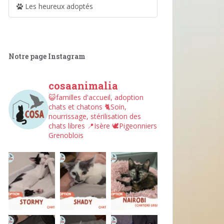
Les heureux adoptés
Notre page Instagram
cosaanimalia
😺familles d'accueil, adoption
chats et chatons
🐈Soin,
nourrissage, stérilisation des
chats libres
📍Isère
🕊︎Pigeonniers
Grenoblois