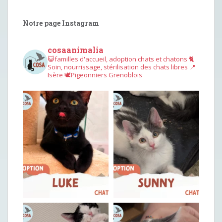
Notre page Instagram
cosaanimalia
😺familles d'accueil, adoption chats et chatons
🐈
Soin, nourrissage, stérilisation des chats libres
📍
Isère
🕊︎Pigeonniers Grenoblois