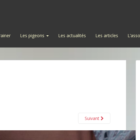
rainer
Les pigeons
Les actualités
Les articles
L’asso
Suivant