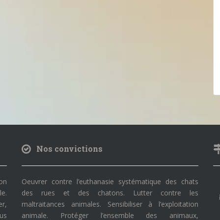
Nos convictions
on
Oeuvrer contre l’euthanasie systématique des chats
le.
des rues et des chatons. Lutter contre les
r,
maltraitances animales. Sensibiliser à l’exploitation
ous
animale. Protéger l’ensemble des animaux,