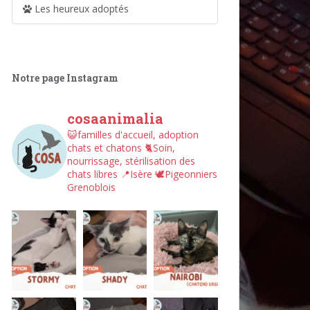
Les heureux adoptés
Notre page Instagram
cosaanimalia
😺familles d'accueil, adoption
chats et chatons
🐈Soin,
nourrissage, stérilisation des
chats libres
📍Isère
🕊︎Pigeonniers
Grenoblois