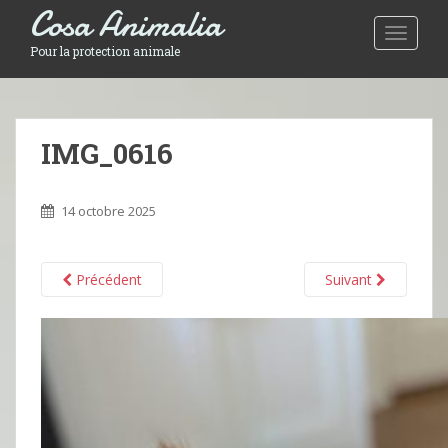
Cosa Animalia
Toggle 
Pour la protection animale
IMG_0616
14 octobre 2025
Précédent
Suivant