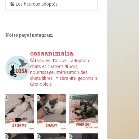
Les heureux adoptés
Notre page Instagram
cosaanimalia
😺familles d'accueil, adoption
chats et chatons
🐈Soin,
nourrissage, stérilisation des
chats libres
📍Isère
🕊︎Pigeonniers
Grenoblois