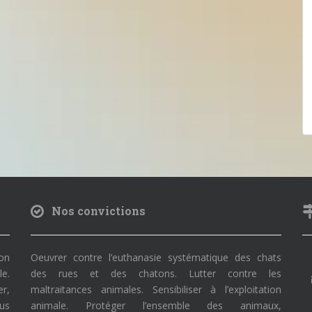
Nos convictions
on
Oeuvrer contre l’euthanasie systématique des chats
le.
des rues et des chatons. Lutter contre les
r,
maltraitances animales. Sensibiliser à l’exploitation
ous
animale. Protéger l’ensemble des animaux,