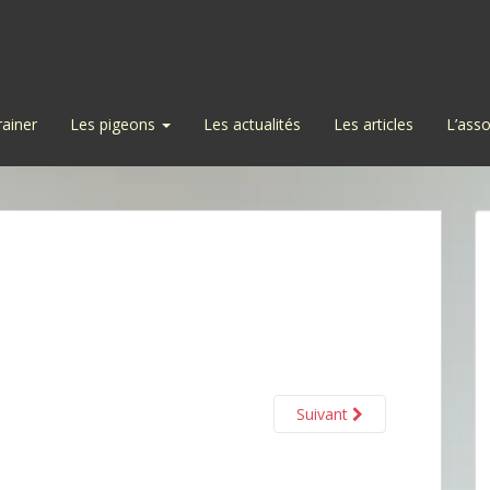
rainer
Les pigeons
Les actualités
Les articles
L’asso
Suivant