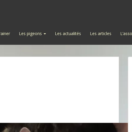
rainer
Les pigeons
Les actualités
Les articles
L’asso