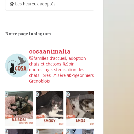
Les heureux adoptés
Notre page Instagram
cosaanimalia
😺familles d'accueil, adoption
chats et chatons
🐈Soin,
nourrissage, stérilisation des
chats libres
📍Isère
🕊︎Pigeonniers
Grenoblois