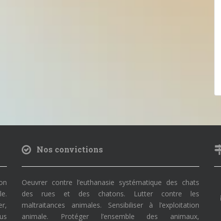
Nos convictions
on
Oeuvrer contre l’euthanasie systématique des chats
le.
des rues et des chatons. Lutter contre les
r,
maltraitances animales. Sensibiliser à l’exploitation
ous
animale. Protéger l’ensemble des animaux,