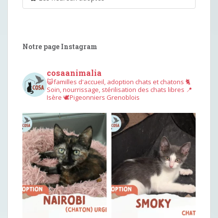
Notre page Instagram
cosaanimalia
😺familles d'accueil, adoption chats et chatons
🐈
Soin, nourrissage, stérilisation des chats libres
📍
Isère
🕊︎Pigeonniers Grenoblois