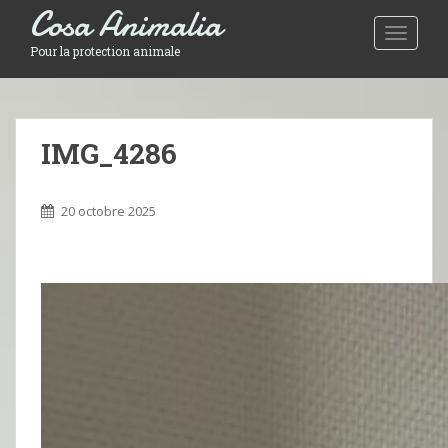
Cosa Animalia
Toggle 
Pour la protection animale
IMG_4286
20 octobre 2025