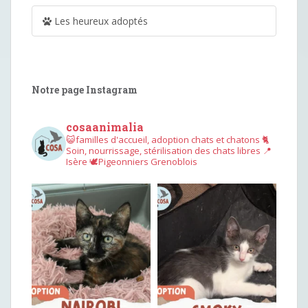
Les heureux adoptés
Notre page Instagram
cosaanimalia
😺familles d'accueil, adoption chats et chatons
🐈
Soin, nourrissage, stérilisation des chats libres
📍
Isère
🕊︎Pigeonniers Grenoblois