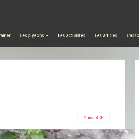
rainer
Les pigeons
Les actualités
Les articles
L’asso
Suivant