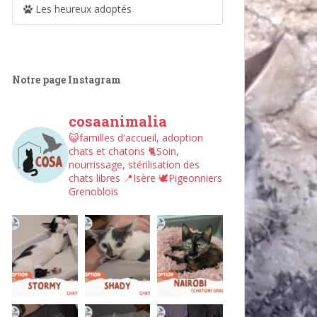
Les heureux adoptés
Notre page Instagram
cosaanimalia
😺familles d'accueil, adoption
chats et chatons
🐈Soin,
nourrissage, stérilisation des
chats libres
📍Isère
🕊︎Pigeonniers
Grenoblois