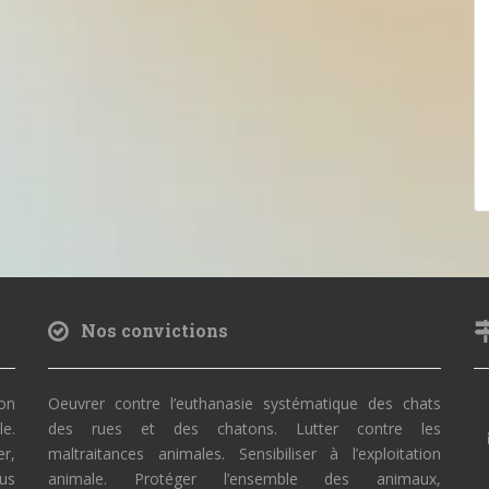
Nos convictions
on
Oeuvrer contre l’euthanasie systématique des chats
le.
des rues et des chatons. Lutter contre les
r,
maltraitances animales. Sensibiliser à l’exploitation
ous
animale. Protéger l’ensemble des animaux,