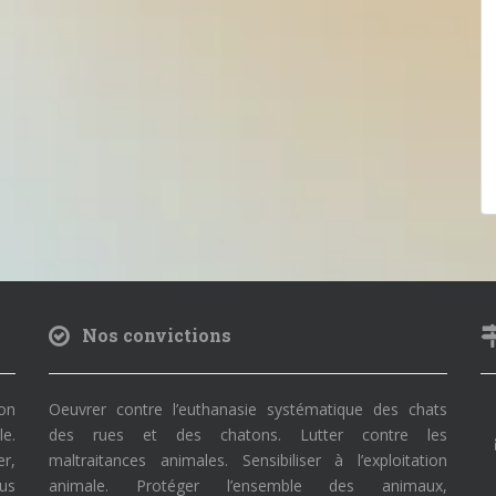
Nos convictions
on
Oeuvrer contre l’euthanasie systématique des chats
le.
des rues et des chatons. Lutter contre les
r,
maltraitances animales. Sensibiliser à l’exploitation
ous
animale. Protéger l’ensemble des animaux,