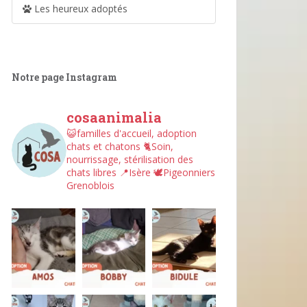
Les heureux adoptés
Notre page Instagram
cosaanimalia
😺familles d'accueil, adoption
chats et chatons
🐈Soin,
nourrissage, stérilisation des
chats libres
📍Isère
🕊︎Pigeonniers
Grenoblois