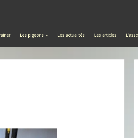
rainer
Les pigeons
Les actualités
Les articles
L’asso