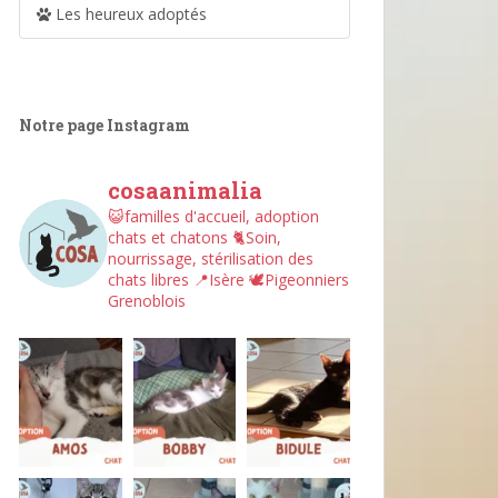
Les heureux adoptés
Notre page Instagram
cosaanimalia
😺familles d'accueil, adoption
chats et chatons
🐈Soin,
nourrissage, stérilisation des
chats libres
📍Isère
🕊︎Pigeonniers
Grenoblois