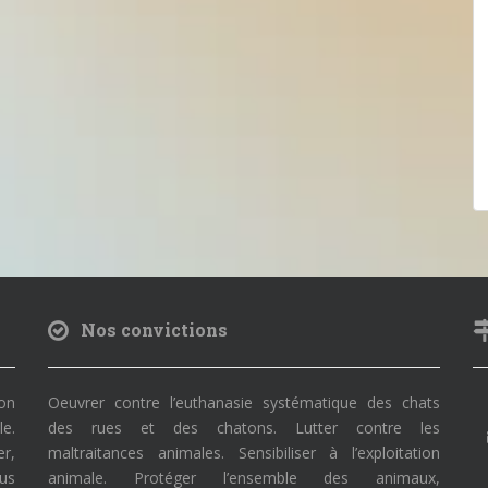
Nos convictions
on
Oeuvrer contre l’euthanasie systématique des chats
le.
des rues et des chatons. Lutter contre les
r,
maltraitances animales. Sensibiliser à l’exploitation
ous
animale. Protéger l’ensemble des animaux,