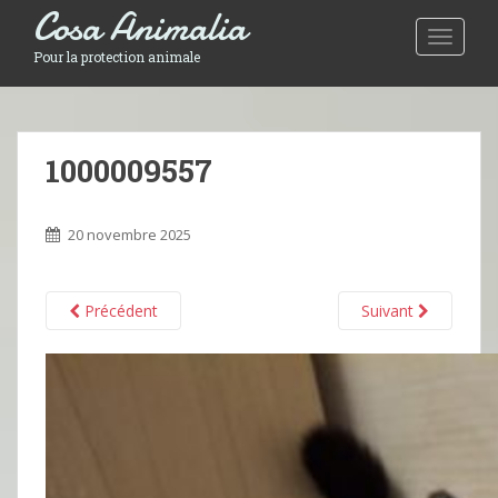
Cosa Animalia
Toggle 
Pour la protection animale
1000009557
20 novembre 2025
Précédent
Suivant