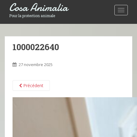
Cosa Animalia
Toggle 
Pour la protection animale
1000022640
27 novembre 2025
Précédent