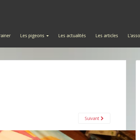
rainer
Les pigeons
Les actualités
Les articles
L’asso
Suivant