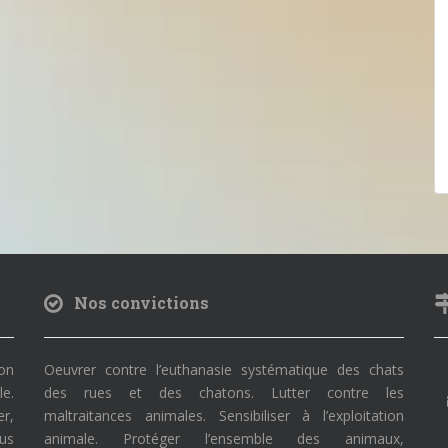
Nos convictions
on
Oeuvrer contre l’euthanasie systématique des chats
le.
des rues et des chatons. Lutter contre les
r,
maltraitances animales. Sensibiliser à l’exploitation
ous
animale. Protéger l’ensemble des animaux,