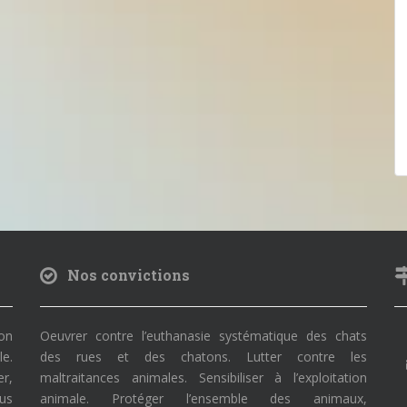
Nos convictions
on
Oeuvrer contre l’euthanasie systématique des chats
le.
des rues et des chatons. Lutter contre les
r,
maltraitances animales. Sensibiliser à l’exploitation
ous
animale. Protéger l’ensemble des animaux,