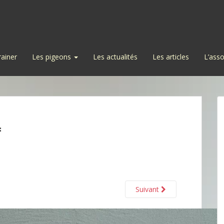
rainer
Les pigeons
Les actualités
Les articles
L’asso
4
Suivant