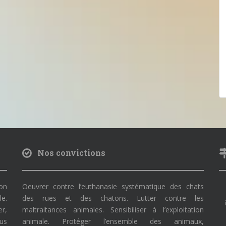
Nos convictions
on
Oeuvrer contre l’euthanasie systématique des chats
le.
des rues et des chatons. Lutter contre les
r,
maltraitances animales. Sensibiliser à l’exploitation
ous
animale. Protéger l’ensemble des animaux,