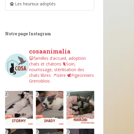
Les heureux adoptés
Notre page Instagram
cosaanimalia
😺familles d'accueil, adoption
chats et chatons
🐈Soin,
nourrissage, stérilisation des
chats libres
📍Isère
🕊︎Pigeonniers
Grenoblois