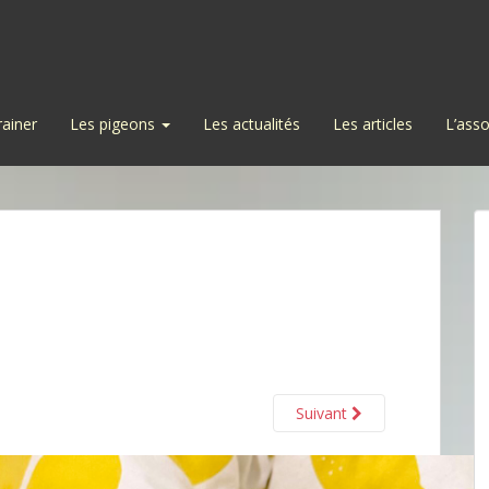
rainer
Les pigeons
Les actualités
Les articles
L’asso
Suivant