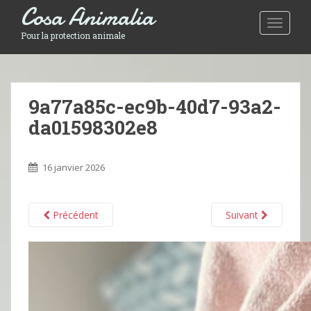
Cosa Animalia
Toggle 
Pour la protection animale
9a77a85c-ec9b-40d7-93a2-
da01598302e8
16 janvier 2026
Précédent
Suivant