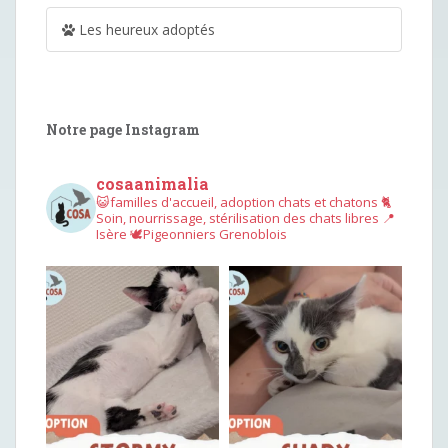
Les heureux adoptés
Notre page Instagram
cosaanimalia
😺familles d'accueil, adoption chats et chatons
🐈
Soin, nourrissage, stérilisation des chats libres
📍
Isère
🕊︎Pigeonniers Grenoblois