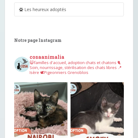
Les heureux adoptés
Notre page Instagram
cosaanimalia
😺familles d'accueil, adoption chats et chatons
🐈
Soin, nourrissage, stérilisation des chats libres
📍
Isère
🕊︎Pigeonniers Grenoblois