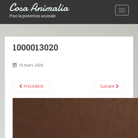
Cosa Animalia
Toggle 
Pour la protection animale
1000013020
16 mars 2026
Précédent
Suivant