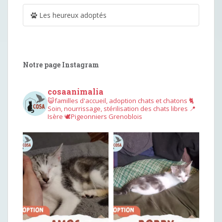
Les heureux adoptés
Notre page Instagram
cosaanimalia
😺familles d'accueil, adoption chats et chatons
🐈
Soin, nourrissage, stérilisation des chats libres
📍
Isère
🕊︎Pigeonniers Grenoblois