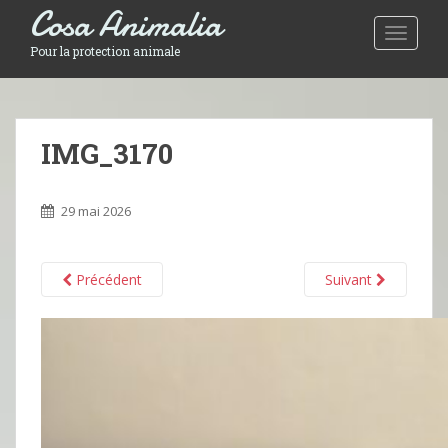
Cosa Animalia
Toggle 
Pour la protection animale
IMG_3170
29 mai 2026
Précédent
Suivant