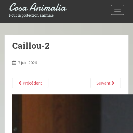
Cosa Animalia
Toggle 
Pour la protection animale
Caillou-2
7 juin 2026
Précédent
Suivant