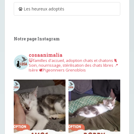
Les heureux adoptés
Notre page Instagram
cosaanimalia
😺familles d'accueil, adoption chats et chatons
🐈
Soin, nourrissage, stérilisation des chats libres
📍
Isère
🕊︎Pigeonniers Grenoblois