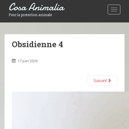
Cosa Animalia
Toggle 
Pour la protection animale
Obsidienne 4
17 juin 2026
Suivant