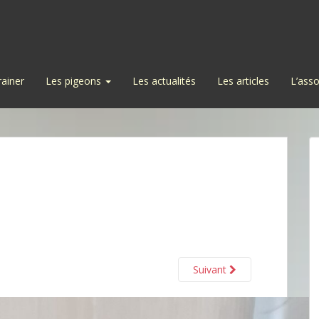
rainer
Les pigeons
Les actualités
Les articles
L’asso
Suivant