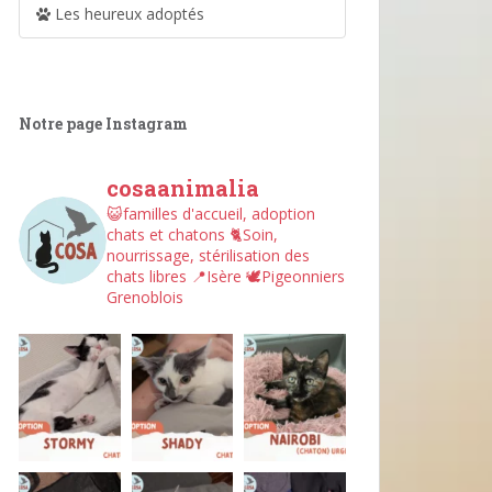
Les heureux adoptés
Notre page Instagram
cosaanimalia
😺familles d'accueil, adoption
chats et chatons
🐈Soin,
nourrissage, stérilisation des
chats libres
📍Isère
🕊︎Pigeonniers
Grenoblois