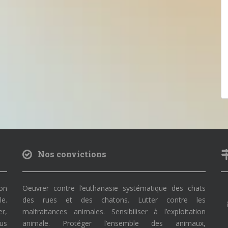
Nos convictions
on
Oeuvrer contre l’euthanasie systématique des chats
le.
des rues et des chatons. Lutter contre les
r,
maltraitances animales. Sensibiliser à l’exploitation
ous
animale. Protéger l’ensemble des animaux,