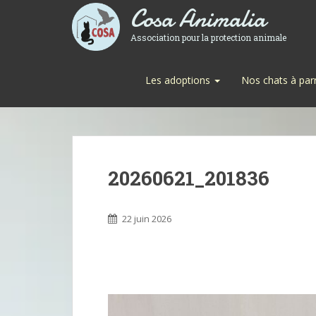
Cosa Animalia
Association pour la protection animale
Les adoptions
Nos chats à par
20260621_201836
22 juin 2026