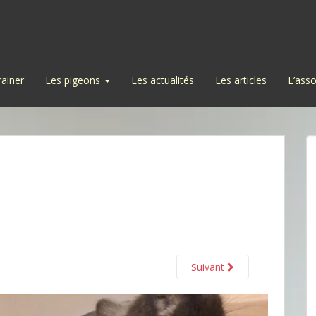
rainer
Les pigeons
Les actualités
Les articles
L’asso
Suivant