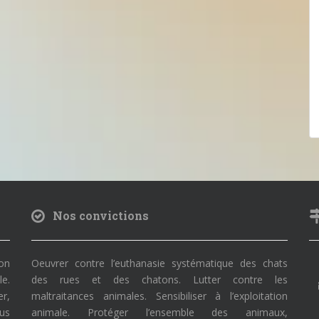
Nos convictions
on
Oeuvrer contre l’euthanasie systématique des chats
le.
des rues et des chatons. Lutter contre les
r,
maltraitances animales. Sensibiliser à l’exploitation
ous
animale. Protéger l’ensemble des animaux,