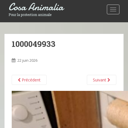
Cosa Animalia
Toggle 
Pour la protection animale
1000049933
22 juin 2026
Précédent
Suivant