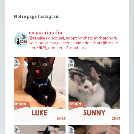
Notre page Instagram
cosaanimalia
😺familles d'accueil, adoption chats et chatons
🐈
Soin, nourrissage, stérilisation des chats libres
📍
Isère
🕊︎Pigeonniers Grenoblois