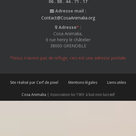
06 . 88 . 44 . 71 . 17
Adresse mail :
Contact@CosaAnimalia.org
Adresse
*
:
Cosa Animalia,
6 rue henry le châtelier
38000 GRENOBLE
*Nous n'avons pas de refuge, ceci est une adresse postale.
Site réalisé par Cerf de pixel
Mentions légales
Liens utiles
Cosa Animalia
| Association loi 1901 à but non lucratif