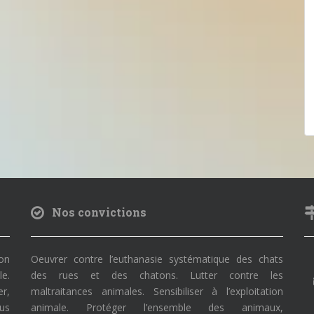
Nos convictions
on
Oeuvrer contre l’euthanasie systématique des chats
le.
des rues et des chatons. Lutter contre les
r,
maltraitances animales. Sensibiliser à l’exploitation
ous
animale. Protéger l’ensemble des animaux,