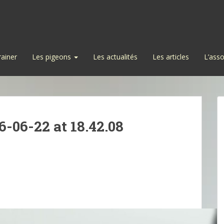
rainer
Les pigeons
Les actualités
Les articles
L’asso
06-22 at 18.42.08