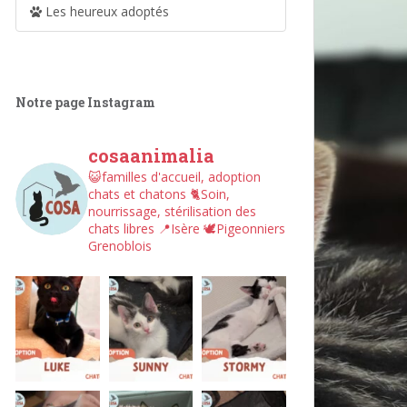
Les heureux adoptés
Notre page Instagram
cosaanimalia
😺familles d'accueil, adoption
chats et chatons
🐈Soin,
nourrissage, stérilisation des
chats libres
📍Isère
🕊︎Pigeonniers
Grenoblois