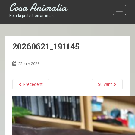
Cosa Animalia
Toggle 
Pour la protection animale
20260621_191145
23 juin 2026
Précédent
Suivant