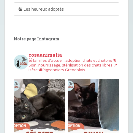
Les heureux adoptés
Notre page Instagram
cosaanimalia
😺familles d'accueil, adoption chats et chatons
🐈
Soin, nourrissage, stérilisation des chats libres
📍
Isère
🕊︎Pigeonniers Grenoblois