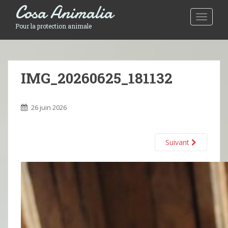
Cosa Animalia
Toggle 
Pour la protection animale
IMG_20260625_181132
26 juin 2026
Suivant