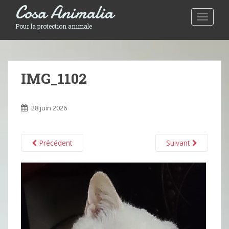
Cosa Animalia
Toggle 
Pour la protection animale
IMG_1102
28 juin 2026
Précédent
Suivant