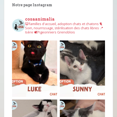
Notre page Instagram
cosaanimalia
😺familles d'accueil, adoption chats et chatons
🐈
Soin, nourrissage, stérilisation des chats libres
📍
Isère
🕊︎Pigeonniers Grenoblois