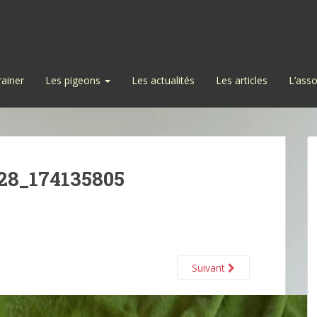
rainer
Les pigeons
Les actualités
Les articles
L’asso
28_174135805
Suivant