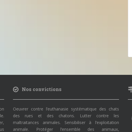
Nos convictions
on
Oeuvrer contre l’euthanasie systématique des chats
le.
des rues et des chatons. Lutter contre les
r,
maltraitances animales. Sensibiliser à l’exploitation
ous
animale. Protéger l’ensemble des animaux,